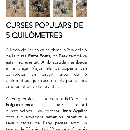
CURSES POPULARS DE
5 QUILÒMETRES
A Roda de Ter es va celebrar la 20a edició
de la cursa
Entre Ponts
, on Basx també va
estar representat. Amb sortida i arribada
a la plaça Major, els participants van
completar un circuit urbà de 5
quilòmetres que recorria els punts més
emblemàtics de la localitat.
A Folgueroles, la tercera edició de la
Folguerolenca
va batre rècord
d’inscripcions i va coronar J
ana Aguilar
com a guanyadora femenina, repetint la
seva victòria de l’any passat amb un
temps de 22 minuts i 39 segons. Com és