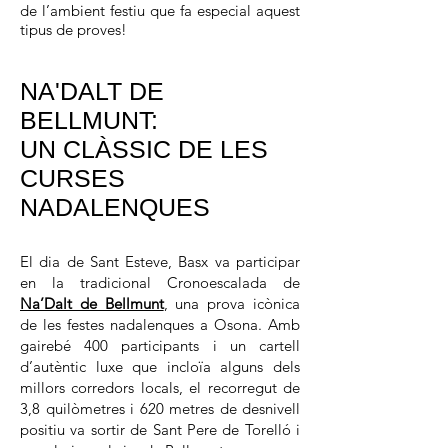
de l’ambient festiu que fa especial aquest
tipus de proves!
NA'DALT DE
BELLMUNT:
UN CLÀSSIC DE LES
CURSES
NADALENQUES
El dia de Sant Esteve, Basx va participar
en la tradicional Cronoescalada de
Na’Dalt de Bellmunt
, una prova icònica
de les festes nadalenques a Osona. Amb
gairebé 400 participants i un cartell
d’autèntic luxe que incloïa alguns dels
millors corredors locals, el recorregut de
3,8 quilòmetres i 620 metres de desnivell
positiu va sortir de Sant Pere de Torelló i