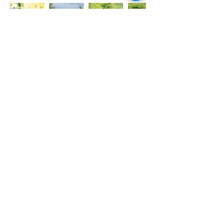
ANIMANT A LA MARATÓ DE
ZEGAMA
Però el viatge no es limitava només a
competir. Diumenge vam viure la cara
més festiva i autèntica del trail, a la
marató més important del món: la
Zegama-Aizkorri
. Ens vam traslladar fins a