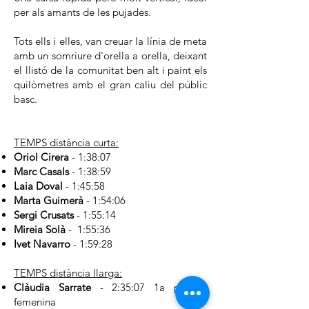
per als amants de les pujades.
Tots ells i elles, van creuar la línia de meta
amb un somriure d'orella a orella, deixant
el llistó de la comunitat ben alt i paint els
quilòmetres amb el gran caliu del públic
basc.
TEMPS distància curta:
Oriol Cirera
- 1:38:07
Marc Casals
- 1:38:59
Laia Doval
- 1:45:58
Marta Guimerà
- 1:54:06
Sergi Crusats
- 1:55:14
Mireia Solà
- 1:55:36
Ivet Navarro
- 1:59:28
TEMPS distància llarga:
Clàudia Sarrate
- 2:35:07 1a posició
femenina