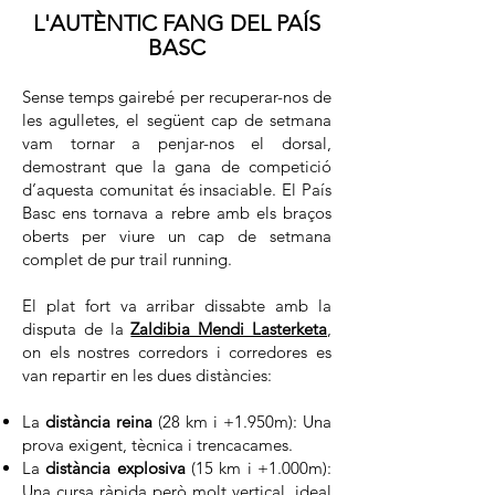
L'AUTÈNTIC FANG DEL PAÍS
BASC
Sense temps gairebé per recuperar-nos de
les agulletes, el següent cap de setmana
vam tornar a penjar-nos el dorsal,
demostrant que la gana de competició
d’aquesta comunitat és insaciable. El País
Basc ens tornava a rebre amb els braços
oberts per viure un cap de setmana
complet de pur trail running.
El plat fort va arribar dissabte amb la
disputa de la
Zaldibia Mendi Lasterketa
,
on els nostres corredors i corredores es
van repartir en les dues distàncies:
La
distància reina
(28 km i +1.950m): Una
prova exigent, tècnica i trencacames.
La
distància explosiva
(15 km i +1.000m):
Una cursa ràpida però molt vertical, ideal