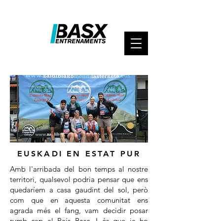
EUSKADI EN ESTAT PUR
Amb l'arribada del bon temps al nostre
territori, qualsevol podria pensar que ens
quedaríem a casa gaudint del sol, però
com que en aquesta comunitat ens
agrada més el fang, vam decidir posar
rumb cap al País Basc. I és que ja ho