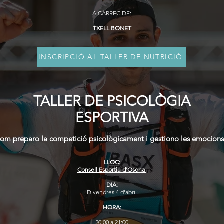
A CÀRREC DE:
TXELL BONET
INSCRIPCIÓ AL TALLER DE NUTRICIÓ
TALLER DE PSICOLÒGIA
ESPORTIVA
om preparo la competició psicològicament i gestiono les emocions
LLOC:
Consell Esportiu d'Osona
DIA:
Divendres 4 d'abril
HORA:
20:00 a 21:00